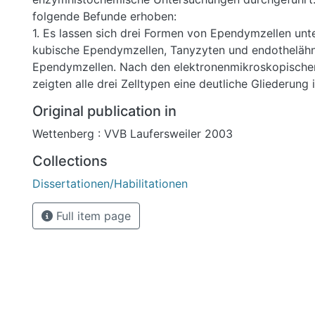
folgende Befunde erhoben:
1. Es lassen sich drei Formen von Ependymzellen unt
kubische Ependymzellen, Tanyzyten und endothelähn
Ependymzellen. Nach den elektronenmikroskopisch
zeigten alle drei Zelltypen eine deutliche Gliederung 
eine apikale Zone mit unterschiedlicher Anreicherun
Original publication in
Zellstrukturen.
Wettenberg : VVB Laufersweiler 2003
2. Glykogen konnte im Ependym der untersuchten Tie
nachgewiesen werden. Dagegen war der Lipidnachwei
Collections
der Nachweis auf saure Mucopolysaccharide.
Dissertationen/Habilitationen
3. Während im Ependym des III. Ventrikels alkalische
beobachtet wurde, konnte eine Aktivität der sauren
Full item page
festgestellt werden, die an Lysosomen gebunden ist.
4. ATPasen waren im Ependym des III. Ventrikels deut
seitlichen und basalen Plasmalemms sowie an den 
Zellorganellen zu sehen.
5. Unspezifische Esterase war elektronenmikroskopi
erkennbar.