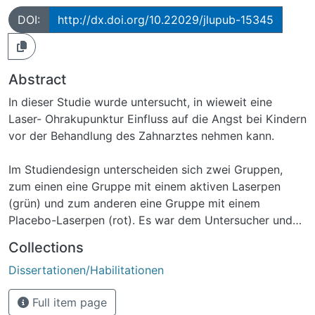
DOI:
http://dx.doi.org/10.22029/jlupub-15345
Abstract
In dieser Studie wurde untersucht, in wieweit eine
Laser- Ohrakupunktur Einfluss auf die Angst bei Kindern
vor der Behandlung des Zahnarztes nehmen kann.
Im Studiendesign unterscheiden sich zwei Gruppen,
zum einen eine Gruppe mit einem aktiven Laserpen
(grün) und zum anderen eine Gruppe mit einem
Placebo-Laserpen (rot). Es war dem Untersucher und
auch dem Probanden lediglich die Farbunterscheidung
Collections
rot oder grün bekannt, nicht aber welcher der beiden
Dissertationen/Habilitationen
Laser aktiv oder passiv war. Dieses ergab sich erst aus
den Ergebnissen.
Full item page