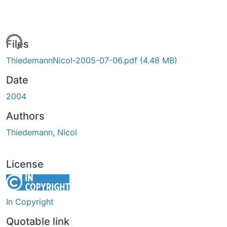
ing...
Files
ThiedemannNicol-2005-07-06.pdf
(4.48 MB)
Date
2004
Authors
Thiedemann, Nicol
License
In Copyright
Quotable link