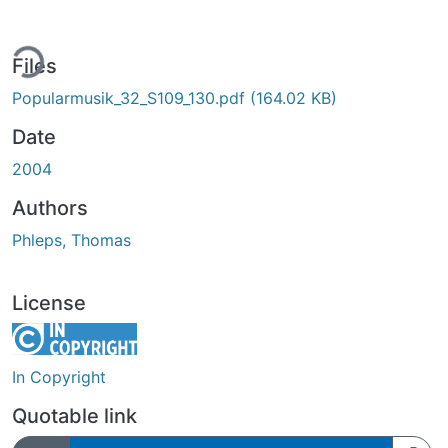
ing...
Files
Popularmusik_32_S109_130.pdf
(164.02 KB)
Date
2004
Authors
Phleps, Thomas
License
In Copyright
Quotable link