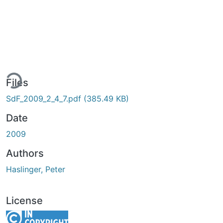
ing...
Files
SdF_2009_2_4_7.pdf
(385.49 KB)
Date
2009
Authors
Haslinger, Peter
License