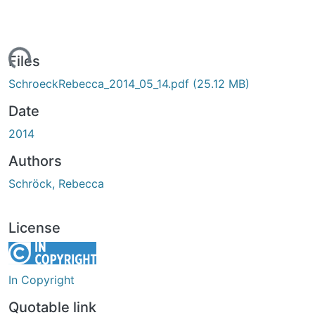
ading...
Files
SchroeckRebecca_2014_05_14.pdf
(25.12 MB)
Date
2014
Authors
Schröck, Rebecca
License
In Copyright
Quotable link