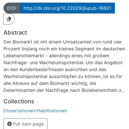
DOI:
http://dx.doi.org/10.22029/jlupub-16601
Abstract
Der Biomarkt ist mit einem Umsatzanteil von rund vier
Prozent bislang noch ein kleines Segment im deutschen
Lebensmittelmarkt - allerdings eines mit großem
Nachfrage- und Wachstumspotential. Um das Angebot
an den Kundenbedürfnissen ausrichten und das
Wachstumspotential ausschöpfen zu können, ist es für
alle Akteure auf dem Biomarkt wichtig, die
Determinanten der Nachfrage nach Biolebensmitteln zu
kennen und das Verhalten der Biokäufer einschätzen zu
Collections
können. Doch in der wissenschaftlichen Literatur gibt
Dissertationen/Habilitationen
es hierzu noch kaum Informationen. Der erste Teil der
vorliegenden Dissertation (Teil A - Nachfrageanalysen)
Full item page
untersucht deshalb das Verhalten der Verbraucher am