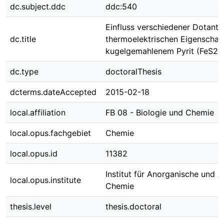
dc.subject.ddc
ddc:540
Einfluss verschiedener Dotante
dc.title
thermoelektrischen Eigenschaf
kugelgemahlenem Pyrit (FeS2)
dc.type
doctoralThesis
dcterms.dateAccepted
2015-02-18
local.affiliation
FB 08 - Biologie und Chemie
local.opus.fachgebiet
Chemie
local.opus.id
11382
Institut für Anorganische und A
local.opus.institute
Chemie
thesis.level
thesis.doctoral