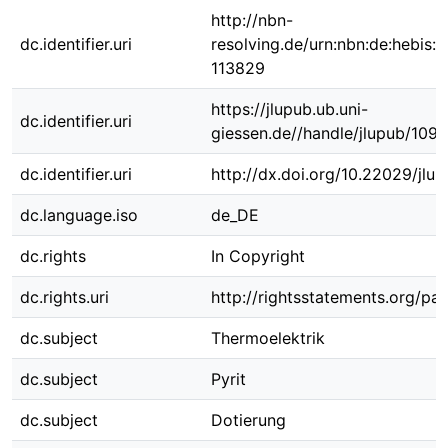
http://nbn-
dc.identifier.uri
resolving.de/urn:nbn:de:hebis:
113829
https://jlupub.ub.uni-
dc.identifier.uri
giessen.de//handle/jlupub/109
dc.identifier.uri
http://dx.doi.org/10.22029/jlu
dc.language.iso
de_DE
dc.rights
In Copyright
dc.rights.uri
http://rightsstatements.org/pag
dc.subject
Thermoelektrik
dc.subject
Pyrit
dc.subject
Dotierung