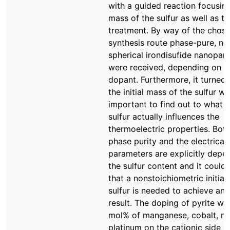
with a guided reaction focusin
mass of the sulfur as well as th
treatment. By way of the chos
synthesis route phase-pure, ne
spherical irondisufide nanopart
were received, depending on t
dopant. Furthermore, it turned 
the initial mass of the sulfur w
important to find out to what e
sulfur actually influences the
thermoelectric properties. Both
phase purity and the electrical
parameters are explicitly depe
the sulfur content and it coul
that a nonstoichiometric initial
sulfur is needed to achieve an 
result. The doping of pyrite wi
mol% of manganese, cobalt, ni
platinum on the cationic side a