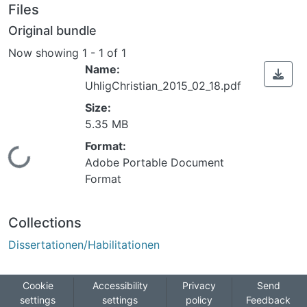
Files
Original bundle
Now showing
1 - 1 of 1
Name:
UhligChristian_2015_02_18.pdf
Size:
5.35 MB
ing...
Format:
Adobe Portable Document
Format
Collections
Dissertationen/Habilitationen
Cookie
Accessibility
Privacy
Send
settings
settings
policy
Feedback