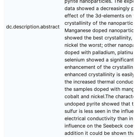
pyrite nanoparticles. The expe
data showed a decreasingly po
effect of the 3d-elements on t
crystallinity of the nanoparticle
dc.description.abstract
Manganese doped nanoparticl
showed the best crystallinity, 
nickel the worst; other nanopar
doped with palladium, platinu
selenium showed a significant
enhancement of the crystallinit
enhanced crystallinity is easily
the increased thermal conducti
the samples doped with manga
cobalt and nickel.The character
undoped pyrite showed that th
sulfur is less seen in the influe
electrical conductivity than in i
influence on the Seebeck coeffi
addition it could be shown that