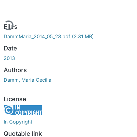
ading...
Files
DammMaria_2014_05_28.pdf
(2.31 MB)
Date
2013
Authors
Damm, Maria Cecilia
License
In Copyright
Quotable link