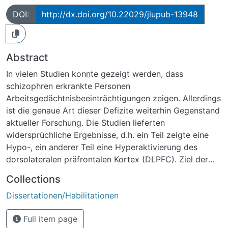
DOI:
http://dx.doi.org/10.22029/jlupub-13948
Abstract
In vielen Studien konnte gezeigt werden, dass
schizophren erkrankte Personen
Arbeitsgedächtnisbeeinträchtigungen zeigen. Allerdings
ist die genaue Art dieser Defizite weiterhin Gegenstand
aktueller Forschung. Die Studien lieferten
widersprüchliche Ergebnisse, d.h. ein Teil zeigte eine
Hypo-, ein anderer Teil eine Hyperaktivierung des
dorsolateralen präfrontalen Kortex (DLPFC). Ziel der
vorliegenden Arbeit war, einen Beitrag zur Klärung
Collections
dieser unterschiedlichen Ergebnisse zu leisten. Dafür
Dissertationen/Habilitationen
wurde eine funktionelle MRT-Studie mit 28 gesunden
Probanden durchgeführt. Es wurden zwei verschiedene
Full item page
N-Back-Aufgaben verwendet: die CDRT - eine