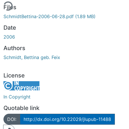
ing...
Files
SchmidtBettina-2006-06-28.pdf
(1.89 MB)
Date
2006
Authors
Schmidt, Bettina geb. Feix
License
In Copyright
Quotable link
DOI:
http://dx.doi.org/10.22029/jlupub-11488