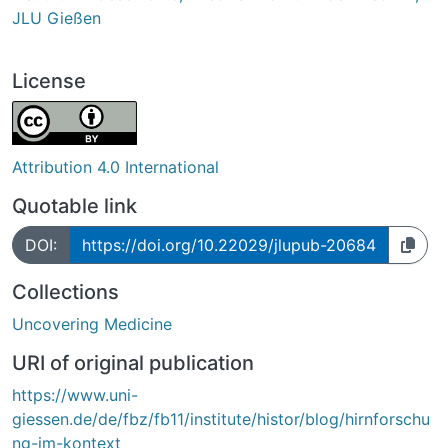
JLU Gießen
License
Attribution 4.0 International
Quotable link
DOI:
https://doi.org/10.22029/jlupub-20684
Collections
Uncovering Medicine
URI of original publication
https://www.uni-
giessen.de/de/fbz/fb11/institute/histor/blog/hirnforschu
ng-im-kontext