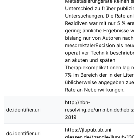
Metastasierungsrate keinen sig
Unterschied zu früher publizier
Untersuchungen. Die Rate anlo
Rezidiven war mit nur 5 % erst
gering; ähnliche Ergebnisse wa
bislang nur von Autoren nach t
mesorektalerExcision als neuer
operativer Technik beschrieben
an akuten und späten
Therapiekomplikationen lag mit
7% im Bereich der in der Litera
üblicherweise angegeben zuer
Rate an Nebenwirkungen.
http://nbn-
dc.identifier.uri
resolving.de/urn:nbn:de:hebis:
2819
https://jlupub.ub.uni-
dc.identifier.uri
giessen.de//handle/jlupub/130