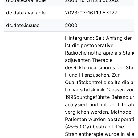
dc.date.available
2000-10-31T23:00:00Z
dc.date.available
2023-03-16T19:57:12Z
dc.date.issued
2000
Hintergrund: Seit Anfang der 9
ist die postoperative
Radiochemotherapie als Standa
adjuvanten Therapie
desRektumcarcinoms der Stad
II und III anzusehen. Zur
Qualitätskontrolle sollte die an
Universitätsklinik Giessen von
1995durchgeführte Behandlun
analysiert und mit der Literatur
verglichen werden. Methode: 5
Patienten wurden postoperativ
(45-50 Gy) bestrahlt. Die
Strahlentherapie wurde in allen