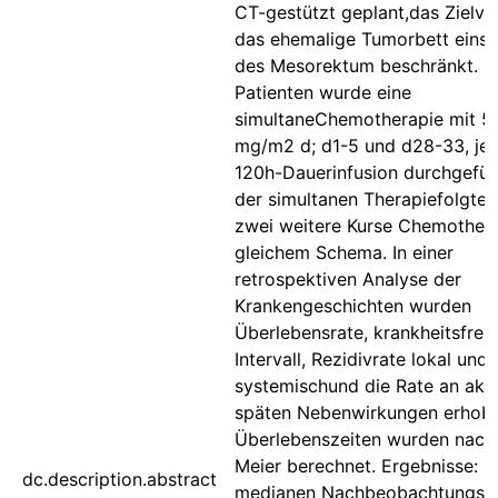
CT-gestützt geplant,das Zielv
das ehemalige Tumorbett einsch
des Mesorektum beschränkt. B
Patienten wurde eine
simultaneChemotherapie mit 5
mg/m2 d; d1-5 und d28-33, jew
120h-Dauerinfusion durchgefüh
der simultanen Therapiefolgte
zwei weitere Kurse Chemother
gleichem Schema. In einer
retrospektiven Analyse der
Krankengeschichten wurden
Überlebensrate, krankheitsfrei
Intervall, Rezidivrate lokal und
systemischund die Rate an aku
späten Nebenwirkungen erhob
Überlebenszeiten wurden nach
Meier berechnet. Ergebnisse: Be
dc.description.abstract
medianen Nachbeobachtungsze