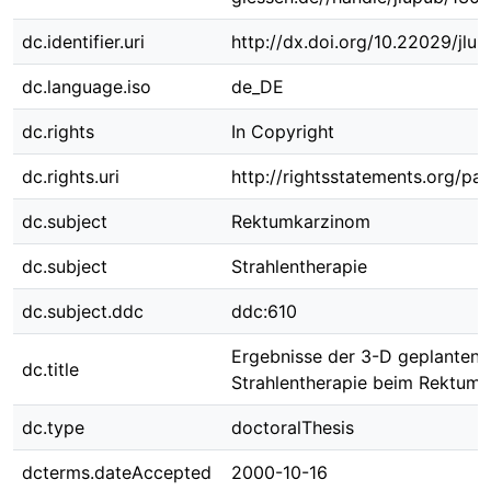
dc.identifier.uri
http://dx.doi.org/10.22029/jlu
dc.language.iso
de_DE
dc.rights
In Copyright
dc.rights.uri
http://rightsstatements.org/pag
dc.subject
Rektumkarzinom
dc.subject
Strahlentherapie
dc.subject.ddc
ddc:610
Ergebnisse der 3-D geplanten
dc.title
Strahlentherapie beim Rektum
dc.type
doctoralThesis
dcterms.dateAccepted
2000-10-16