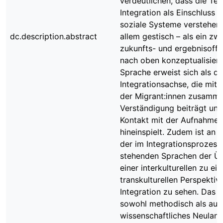
verdeutlichen, dass die Te
Integration als Einschluss i
soziale Systeme verstehen,
dc.description.abstract
allem gestisch – als ein zwe
zukunfts- und ergebnisoff
nach oben konzeptualisiert
Sprache erweist sich als di
Integrationsachse, die mit d
der Migrant:innen zusamme
Verständigung beiträgt und
Kontakt mit der Aufnahmeg
hineinspielt. Zudem ist an
der im Integrationsprozess
stehenden Sprachen der Ü
einer interkulturellen zu ein
transkulturellen Perspektiv
Integration zu sehen. Das B
sowohl methodisch als auc
wissenschaftliches Neuland