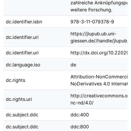
zahlreiche Anknüpfungspun
weitere Forschung.
dc.identifier.isbn
978-3-11-079378-9
https://jlupub.ub.uni-
dc.identifier.uri
giessen.de//handle/jlupub
dc.identifier.uri
http://dx.doi.org/10.22029
dc.language.iso
de
Attribution-NonCommercia
dc.rights
NoDerivatives 4.0 Internati
http://creativecommons.org
dc.rights.uri
nc-nd/4.0/
dc.subject.ddc
ddc:400
dc.subject.ddc
ddc:800