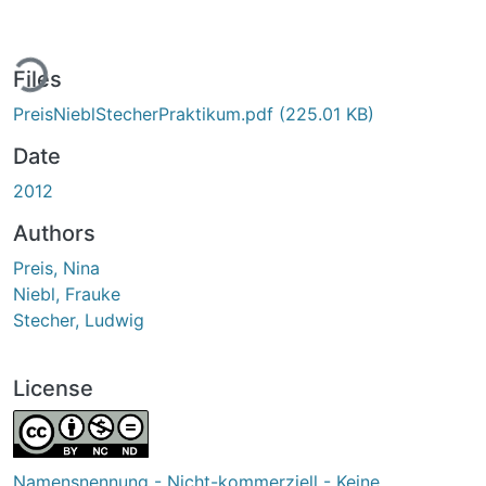
ing...
Files
PreisNieblStecherPraktikum.pdf
(225.01 KB)
Date
2012
Authors
Preis, Nina
Niebl, Frauke
Stecher, Ludwig
License
Namensnennung - Nicht-kommerziell - Keine