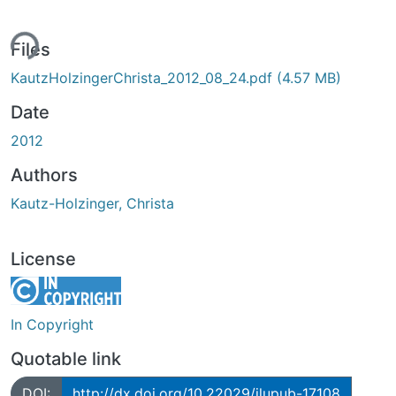
ing...
Files
KautzHolzingerChrista_2012_08_24.pdf
(4.57 MB)
Date
2012
Authors
Kautz-Holzinger, Christa
License
In Copyright
Quotable link
DOI:
http://dx.doi.org/10.22029/jlupub-17108