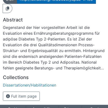
Abstract
Gegenstand der hier vorgestellten Arbeit ist die
Evaluation eines Ernährungsberatungsprogramms für
adipöse Diabetes Typ 2-Patienten. Es ist Ziel der
Evaluation die drei Qualitätsdimensionen Prozess-
Struktur- und Ergebnisqualität zu ermitteln. Hintergrund
sind die endemisch ansteigenden Patienten-Fallzahlen
im Bereich Diabetes Typ 2 und Adipositas. National
fehlen geeignete Beratungs- und Therapiemöglichkeiten
um flächendeckend den Bedarf an Beratung
Collections
abzudecken. Es mangelt weiterhin an strukturierten
Dissertationen/Habilitationen
Curricula, und ein Wirksamkeitsnachweis solcher
Programme steht oft aus. Vor dem Hintergrund knapper
Full item page
Sozialkassen ist die Finanzierung von
Beratungsangeboten seitens der Krankenkassen nicht