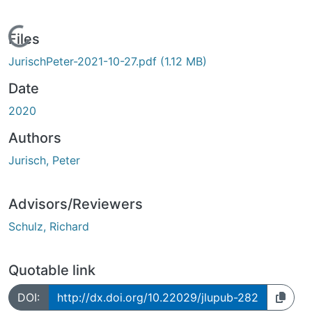
Loading...
Files
JurischPeter-2021-10-27.pdf
(1.12 MB)
Date
2020
Authors
Jurisch, Peter
Advisors/Reviewers
Schulz, Richard
Quotable link
DOI:
http://dx.doi.org/10.22029/jlupub-282