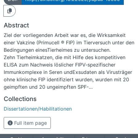
Abstract
Ziel der vorliegenden Arbeit war es, die Wirksamkeit
einer Vakzine (Primucell ® FIP) im Tierversuch unter den
Bedingungen einesTierheimes zu untersuchen.
Zehn Tierheimkatzen, die mit Hilfe des kompetitiven
ELISA zum Nachweis löslicher FIPV-spezifischer
Immunkomplexe in Seren undExsudaten als Virusträger
ohne klinische FIP identifiziert wurden, wurden mit 20
geimpften und 20 ungeimpften SPF-
Katzenzusammengesetzt.
Collections
Im Versuchszeitraum erkrankte der überwiegende Teil
Dissertationen/Habilitationen
der SPF-Tiere an FIP. Ein SPF-Tier überlebte eine
vermutliche FIPV-Infektion mitklinischer Manifestation.
Full item page
Sie genas nach abgeklungener Symptomatik
vollkommen und blieb klinisch unauffällig. Die Sektion