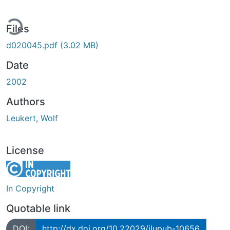
ing...
Files
d020045.pdf
(3.02 MB)
Date
2002
Authors
Leukert, Wolf
License
In Copyright
Quotable link
DOI:
http://dx.doi.org/10.22029/jlupub-10656