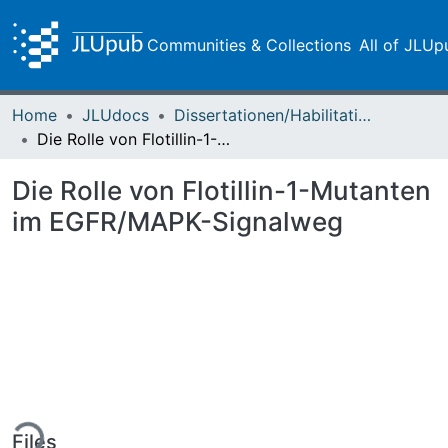
Communities & Collections
All of JLUp
Home
JLUdocs
Dissertationen/Habilitationen
Die Rolle von Flotillin-1-Mutanten im EGFR/MAPK-Signalweg
Die Rolle von Flotillin-1-Mutanten
im EGFR/MAPK-Signalweg
ing...
Files