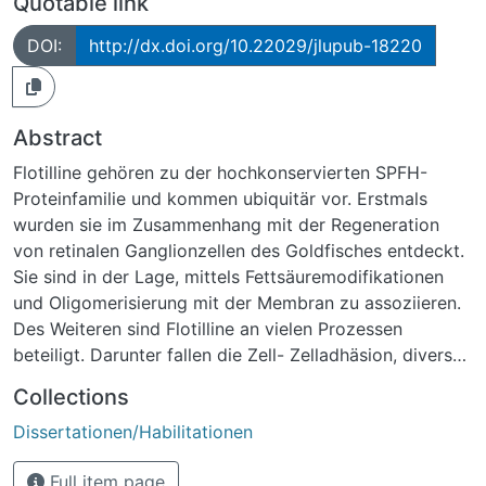
Quotable link
DOI:
http://dx.doi.org/10.22029/jlupub-18220
Abstract
Flotilline gehören zu der hochkonservierten SPFH-
Proteinfamilie und kommen ubiquitär vor. Erstmals
wurden sie im Zusammenhang mit der Regeneration
von retinalen Ganglionzellen des Goldfisches entdeckt.
Sie sind in der Lage, mittels Fettsäuremodifikationen
und Oligomerisierung mit der Membran zu assoziieren.
Des Weiteren sind Flotilline an vielen Prozessen
beteiligt. Darunter fallen die Zell- Zelladhäsion, diverse
Membrantransportwege und
Collections
Signaltransduktionskaskaden.
Dissertationen/Habilitationen
Der EGF-induzierte Signalkaskade ist einer davon. Sie
ist an der Regulation der Zellproliferation, der
Full item page
Zelldifferenzierung und Zellmigration beteiligt. Die