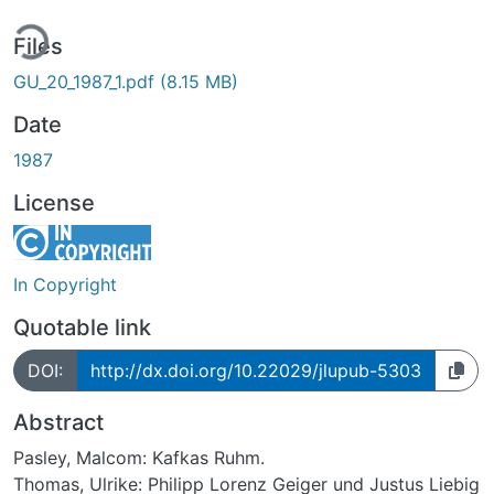
ing...
Files
GU_20_1987_1.pdf
(8.15 MB)
Date
1987
License
In Copyright
Quotable link
DOI:
http://dx.doi.org/10.22029/jlupub-5303
Abstract
Pasley, Malcom: Kafkas Ruhm.
Thomas, Ulrike: Philipp Lorenz Geiger und Justus Liebig