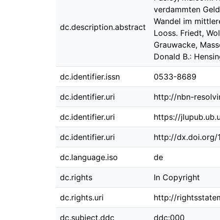
verdammten Gelde
Wandel im mittler
dc.description.abstract
Looss. Friedt, Wo
Grauwacke, Massen
Donald B.: Hensin
dc.identifier.issn
0533-8689
dc.identifier.uri
http://nbn-resolv
dc.identifier.uri
https://jlupub.ub
dc.identifier.uri
http://dx.doi.org
dc.language.iso
de
dc.rights
In Copyright
dc.rights.uri
http://rightsstat
dc.subject.ddc
ddc:000