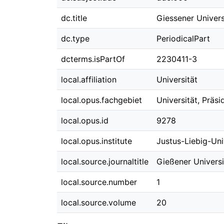
dc.title
Giessener Univers
dc.type
PeriodicalPart
dcterms.isPartOf
2230411-3
local.affiliation
Universität
local.opus.fachgebiet
Universität, Präs
local.opus.id
9278
local.opus.institute
Justus-Liebig-Uni
local.source.journaltitle
Gießener Universi
local.source.number
1
local.source.volume
20