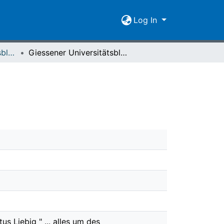
Log In
Giessener Universitätsblätter 20 (1987) Heft 1
Giessener Universitätsblätter 20 (1987) Heft 1
s Liebig " ... alles um des