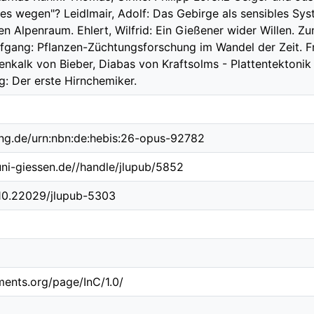
s wegen"? Leidlmair, Adolf: Das Gebirge als sensibles Sy
en Alpenraum. Ehlert, Wilfrid: Ein Gießener wider Willen. 
lfgang: Pflanzen-Züchtungsforschung im Wandel der Zeit. 
kalk von Bieber, Diabas von Kraftsolms - Plattentektonik 
g: Der erste Hirnchemiker.
ing.de/urn:nbn:de:hebis:26-opus-92782
.uni-giessen.de//handle/jlupub/5852
/10.22029/jlupub-5303
ements.org/page/InC/1.0/