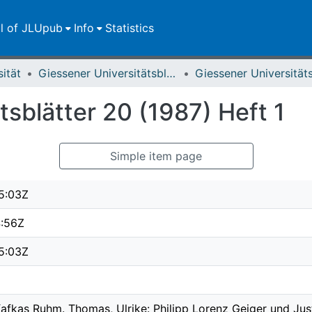
ll of JLUpub
Info
Statistics
sität
Giessener Universitätsblätter
tsblätter 20 (1987) Heft 1
Simple item page
5:03Z
4:56Z
5:03Z
afkas Ruhm. Thomas, Ulrike: Philipp Lorenz Geiger und Justu