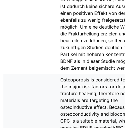
ist dadurch keine sichere Auss
einen positiven Effekt von dem
ebenfalls zu wenig freigesetz
möglich. Um eine deutliche Wi
die Frakturheilung erzielen und
beurteilen zu können, sollten d
zukünftigen Studien deutlich m
Partikel mit höheren Konzentra
BDNF als in dieser Studie mögl
dem Zement beigemischt werd
Osteoporosis is considered to 
the major risk factors for dela
fracture heal-ing, therefore ne
materials are targeting the
osteoinductive effect. Because 
osteoconductivity and biocompa
CPC is a suitable material, whi
contains BDNF-coupled MBG pa