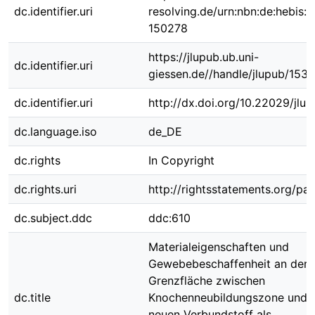
dc.identifier.uri
resolving.de/urn:nbn:de:hebis:
150278
https://jlupub.ub.uni-
dc.identifier.uri
giessen.de//handle/jlupub/153
dc.identifier.uri
http://dx.doi.org/10.22029/jlu
dc.language.iso
de_DE
dc.rights
In Copyright
dc.rights.uri
http://rightsstatements.org/pag
dc.subject.ddc
ddc:610
Materialeigenschaften und
Gewebebeschaffenheit an der
Grenzfläche zwischen
dc.title
Knochenneubildungszone und 
neuen Verbundstoff als