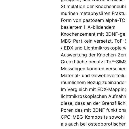
Stimulation der Knochenneubil
murinen metaphysären Frakturs
Form von pastösem alpha-TCP
basiertem HA-bildendem
Knochenzement mit BDNF-gek
MBG-Partikeln versetzt. ToF-S
/ EDX und Lichtmikroskopie wu
Auswertung der Knochen-Zeme
Grenzfläche benutzt.ToF-SIMS-
Messungen konnten verschied
Material- und Gewebeverteilun
räumlichem Bezug zueinander d
Im Vergleich mit EDX-Mapping
lichtmikroskopischen Aufnahm
diese, dass an der Grenzfläche
Poren des mit BDNF funktionali
CPC-MBG-Komposits sowohl b
als auch bei osteoporotischen