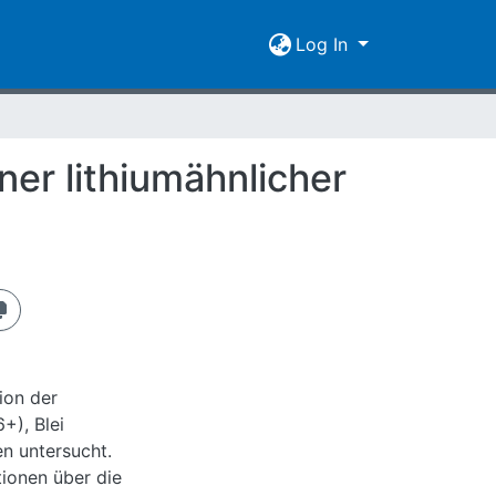
Log In
er lithiumähnlicher
ion der
+), Blei
n untersucht.
tionen über die