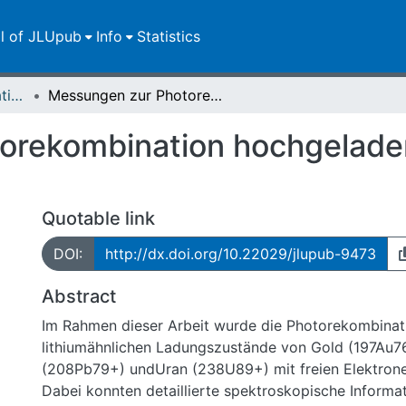
ll of JLUpub
Info
Statistics
Dissertationen/Habilitationen
Messungen zur Photorekombination hochgeladener lithiumähnlicher Ionen
rekombination hochgeladen
Quotable link
DOI:
http://dx.doi.org/10.22029/jlupub-9473
Abstract
Im Rahmen dieser Arbeit wurde die Photorekombinat
lithiumähnlichen Ladungszustände von Gold (197Au76
(208Pb79+) undUran (238U89+) mit freien Elektrone
Dabei konnten detaillierte spektroskopische Informa