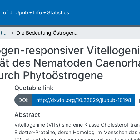
ll of JLUpub
Info
Statistics
Dissertationen/Habilitationen
Die Bedeutung Östrogen-responsiver Vitellogenine für die angeborene Immunität des Nematoden Caenorhabditis elegans und ihre Beeinflussung durch Phytoöstrogene
en-responsiver Vitellogeni
ät des Nematoden Caenorha
durch Phytoöstrogene
Quotable link
DOI:
http://dx.doi.org/10.22029/jlupub-10198
Abstract
Vitellogenine (VITs) sind eine Klasse Cholesterol-tra
Eidotter-Proteine, deren Homolog im Menschen das 
100 ist und die im Zusammenhang mit der Langlebigke