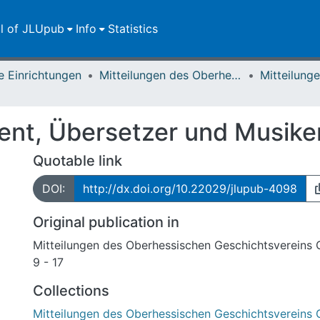
ll of JLUpub
Info
Statistics
e Einrichtungen
Mitteilungen des Oberhessischen Geschichtsvereins Gießen
gent, Übersetzer und Musike
Quotable link
DOI:
http://dx.doi.org/10.22029/jlupub-4098
Original publication in
Mitteilungen des Oberhessischen Geschichtsvereins 
9 - 17
Collections
Mitteilungen des Oberhessischen Geschichtsvereins 