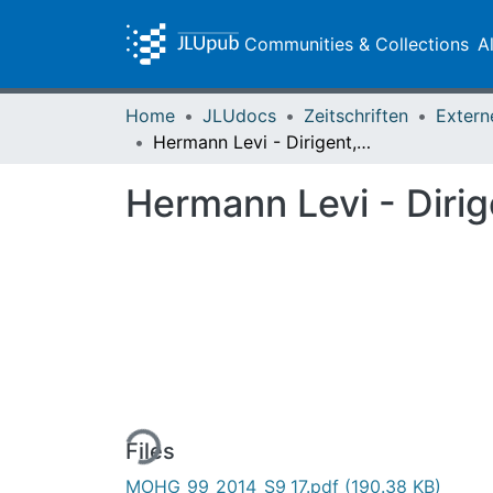
Communities & Collections
A
Home
JLUdocs
Zeitschriften
Extern
Hermann Levi - Dirigent, Übersetzer und Musiker aus Gießen
Hermann Levi - Diri
Loading...
Files
MOHG_99_2014_S9_17.pdf
(190.38 KB)