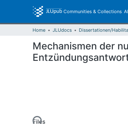
Communities & Collections
A
Home
JLUdocs
Mechanismen der nuk
Entzündungsantwort 
Loading...
Files