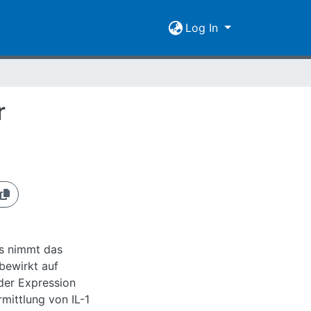
Log In
r
s nimmt das
 bewirkt auf
 der Expression
rmittlung von IL-1