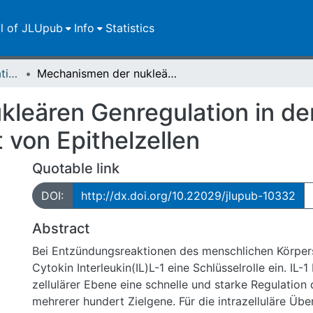
ll of JLUpub
Info
Statistics
Dissertationen/Habilitationen
Mechanismen der nukleären Genregulation in der Entzündungsantwort von Epithelzellen
leären Genregulation in de
von Epithelzellen
Quotable link
DOI:
http://dx.doi.org/10.22029/jlupub-10332
Abstract
Bei Entzündungsreaktionen des menschlichen Körper
Cytokin Interleukin(IL)L-1 eine Schlüsselrolle ein. IL-1
zellulärer Ebene eine schnelle und starke Regulation
mehrerer hundert Zielgene. Für die intrazelluläre Übe