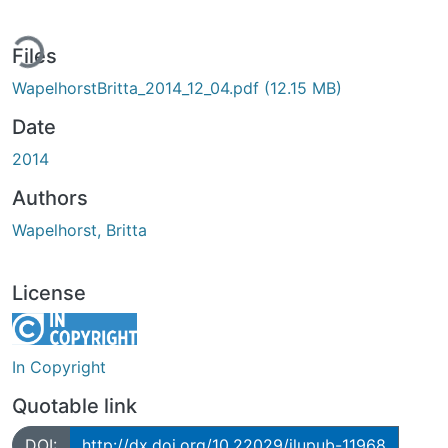
ding...
Files
WapelhorstBritta_2014_12_04.pdf
(12.15 MB)
Date
2014
Authors
Wapelhorst, Britta
License
In Copyright
Quotable link
DOI:
http://dx.doi.org/10.22029/jlupub-11968