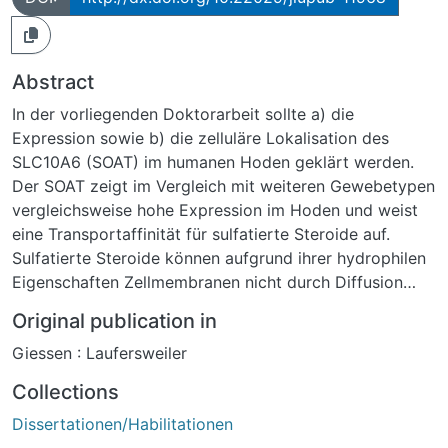
Abstract
In der vorliegenden Doktorarbeit sollte a) die
Expression sowie b) die zelluläre Lokalisation des
SLC10A6 (SOAT) im humanen Hoden geklärt werden.
Der SOAT zeigt im Vergleich mit weiteren Gewebetypen
vergleichsweise hohe Expression im Hoden und weist
eine Transportaffinität für sulfatierte Steroide auf.
Sulfatierte Steroide können aufgrund ihrer hydrophilen
Eigenschaften Zellmembranen nicht durch Diffusion
passieren, sondern benötigen einen Transporter. Zudem
Original publication in
sind sulfatierte Steroide biologisch nicht aktiv und
Giessen : Laufersweiler
können erst nach Desulfatierung an ihre
entsprechenden Rezeptoren binden und eine
Collections
biologische Antwort hervorrufen. Aufgrund seiner
Dissertationen/Habilitationen
Eigenschaften ist der SOAT ein potentieller Kandidat für