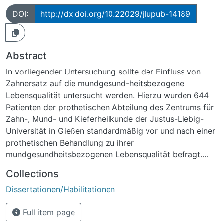
DOI:
http://dx.doi.org/10.22029/jlupub-14189
Abstract
In vorliegender Untersuchung sollte der Einfluss von
Zahnersatz auf die mundgesund-heitsbezogene
Lebensqualität untersucht werden. Hierzu wurden 644
Patienten der prothetischen Abteilung des Zentrums für
Zahn-, Mund- und Kieferheilkunde der Justus-Liebig-
Universität in Gießen standardmäßig vor und nach einer
prothetischen Behandlung zu ihrer
mundgesundheitsbezogenen Lebensqualität befragt.
Die durchgeführten 666 Versorgungen reichten von
Collections
346 festsitzenden Arbeiten wie Kronen und Brücken
Dissertationen/Habilitationen
über 167 Total- und Modellgussprothesen, die zu
herausnehmbarem Ersatz zusammengefasst wurden,
Full item page
bis hin zu 153 teleskopierenden, kombinierten