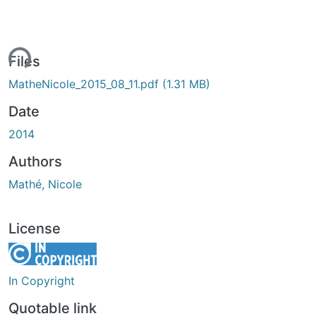
ing...
Files
MatheNicole_2015_08_11.pdf
(1.31 MB)
Date
2014
Authors
Mathé, Nicole
License
In Copyright
Quotable link