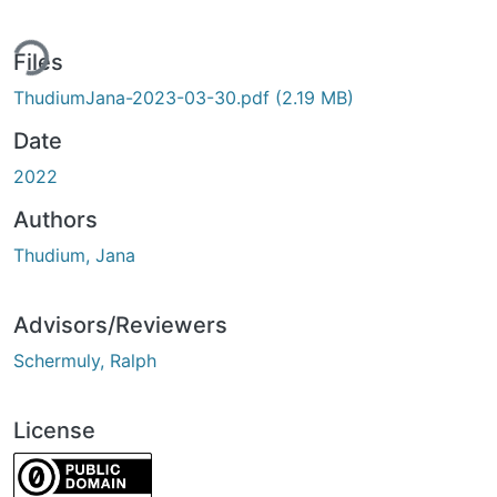
ing...
Files
ThudiumJana-2023-03-30.pdf
(2.19 MB)
Date
2022
Authors
Thudium, Jana
Advisors/Reviewers
Schermuly, Ralph
License