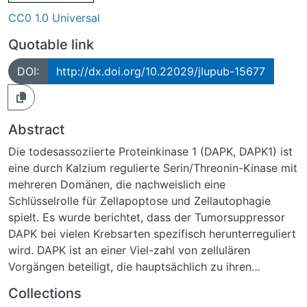
CC0 1.0 Universal
Quotable link
DOI:
http://dx.doi.org/10.22029/jlupub-15677
Abstract
Die todesassoziierte Proteinkinase 1 (DAPK, DAPK1) ist
eine durch Kalzium regulierte Serin/Threonin-Kinase mit
mehreren Domänen, die nachweislich eine
Schlüsselrolle für Zellapoptose und Zellautophagie
spielt. Es wurde berichtet, dass der Tumorsuppressor
DAPK bei vielen Krebsarten spezifisch herunterreguliert
wird. DAPK ist an einer Viel-zahl von zellulären
Vorgängen beteiligt, die hauptsächlich zu ihren
tumorunterdrücken-den Funktionen führen. Die Rolle
Collections
von DAPK bei der Regulierung der vaskulären Zell-