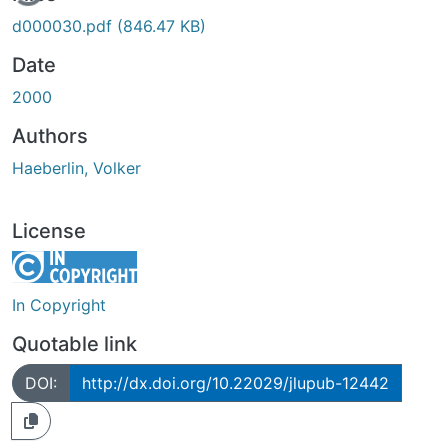
d000030.pdf
(846.47 KB)
Date
2000
Authors
Haeberlin, Volker
License
In Copyright
Quotable link
DOI:
http://dx.doi.org/10.22029/jlupub-12442