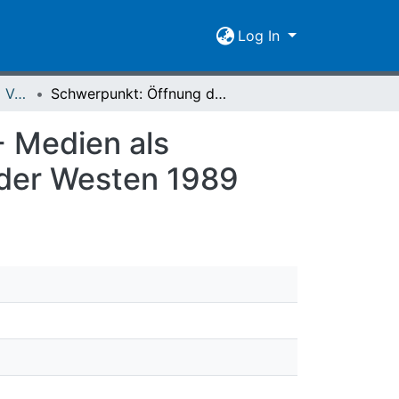
Log In
Spiegel der Forschung Vol. 26 (2009) Heft 2
Schwerpunkt: Öffnung der Berliner Mauer 1989 - Medien als Katalysatoren der Wende? : Die DDR, Polen und der Westen 1989
- Medien als
 der Westen 1989