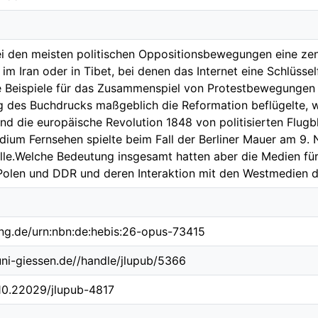
i den meisten politischen Oppositionsbewegungen eine zentr
 im Iran oder in Tibet, bei denen das Internet eine Schlüss
die Beispiele für das Zusammenspiel von Protestbewegunge
ng des Buchdrucks maßgeblich die Reformation beflügelte, 
nd die europäische Revolution 1848 von politisierten Flug
dium Fernsehen spielte beim Fall der Berliner Mauer am 9.
lle.Welche Bedeutung insgesamt hatten aber die Medien fü
Polen und DDR und deren Interaktion mit den Westmedien di
ing.de/urn:nbn:de:hebis:26-opus-73415
.uni-giessen.de//handle/jlupub/5366
/10.22029/jlupub-4817