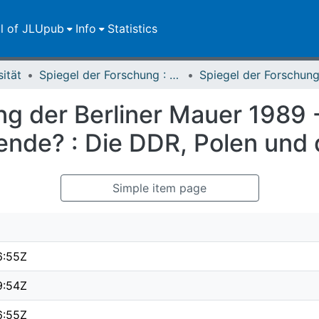
ll of JLUpub
Info
Statistics
sität
Spiegel der Forschung : Wissenschaftsmagazin
g der Berliner Mauer 1989 
ende? : Die DDR, Polen und
Simple item page
6:55Z
9:54Z
6:55Z