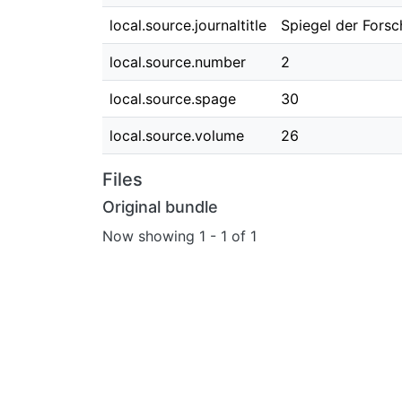
local.source.journaltitle
Spiegel der Fors
local.source.number
2
local.source.spage
30
local.source.volume
26
Files
Original bundle
Now showing
1 - 1 of 1