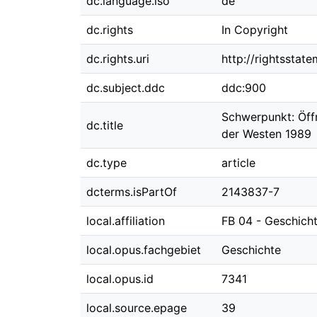
dc.language.iso
de
dc.rights
In Copyright
dc.rights.uri
http://rightsstat
dc.subject.ddc
ddc:900
Schwerpunkt: Öff
dc.title
der Westen 1989
dc.type
article
dcterms.isPartOf
2143837-7
local.affiliation
FB 04 - Geschicht
local.opus.fachgebiet
Geschichte
local.opus.id
7341
local.source.epage
39