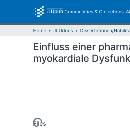
Communities & Collections
A
Home
JLUdocs
Einfluss einer pharm
myokardiale Dysfun
Loading...
Files