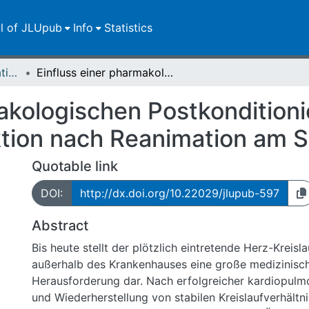
ll of JLUpub
Info
Statistics
Dissertationen/Habilitationen
Einfluss einer pharmakologischen Postkonditionierung auf die myokardiale Dysfunktion nach Reanimation am Schweinemodell
akologischen Postkonditioni
ktion nach Reanimation am 
Quotable link
DOI:
http://dx.doi.org/10.22029/jlupub-597
Abstract
Bis heute stellt der plötzlich eintretende Herz-Kreisla
außerhalb des Krankenhauses eine große medizinisc
Herausforderung dar. Nach erfolgreicher kardiopulm
und Wiederherstellung von stabilen Kreislaufverhältni