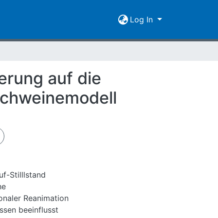
Log In
erung auf die
Schweinemodell
uf-Stilllstand
he
onaler Reanimation
ssen beeinflusst