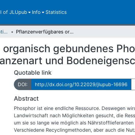
ll of JLUpub
Info
Statistics
Dissertationen/Habilitationen
Pflanzenverfügbares organisch gebundenes Phosphat in Abhängigkeit von Pflanzenart und Bodeneigenschaften
 organisch gebundenes Pho
lanzenart und Bodeneigens
Quotable link
DOI:
http://dx.doi.org/10.22029/jlupub-16696
Abstract
Phosphor ist eine endliche Ressource. Deswegen wird
Landwirtschaft nach Möglichkeiten gesucht, die Res
um sie so lange wie möglich als Nährstofflieferanten 
Verschiedene Recyclingmethoden, aber auch die Nu