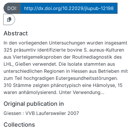
DOI:
http://dx.doi.org/10.22029/jlupub-12198
Abstract
In den vorliegenden Untersuchungen wurden insgesamt
325 präsumtiv identifizierte bovine S. aureus-Kulturen
aus Viertelgemelksproben der Routinediagnostik des
LHL, Gießen verwendet. Die Isolate stammten aus
unterschiedlichen Regionen in Hessen aus Betrieben mit
zum Teil hochgradigen Eutergesundheitsstörungen.
310 Stämme zeigten phänotypisch eine Hämolyse, 15
waren anhämolysierend. Unter Verwendung
verschiedener Genotypisierungsverfahren
Original publication in
(Makrorestriktionsanalyse, coa-/spa-Gen-
Giessen : VVB Laufersweiler 2007
Polymorphismus) erfolgte unter den hämolysierenden
Stämmen eine Auswahl von 61 genetisch differenten S.
Collections
aureus-Isolaten für die weitergehenden