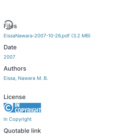
ding...
Files
EissaNawara-2007-10-26.pdf
(3.2 MB)
Date
2007
Authors
Eissa, Nawara M. B.
License
In Copyright
Quotable link