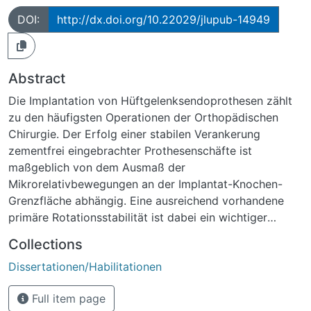
DOI:
http://dx.doi.org/10.22029/jlupub-14949
Abstract
Die Implantation von Hüftgelenksendoprothesen zählt
zu den häufigsten Operationen der Orthopädischen
Chirurgie. Der Erfolg einer stabilen Verankerung
zementfrei eingebrachter Prothesenschäfte ist
maßgeblich von dem Ausmaß der
Mikrorelativbewegungen an der Implantat-Knochen-
Grenzfläche abhängig. Eine ausreichend vorhandene
primäre Rotationsstabilität ist dabei ein wichtiger
Prognosefaktor für eine erfolgreiche Osteointegration
Collections
und Funktion. Ein epidemiologisch-demographisch
Dissertationen/Habilitationen
bedingter Anstieg von Revisions- und
Wechseloperationen führte in den vergangenen Jahren
Full item page
zu einer rasanten Weiterentwicklung und Nachfrage