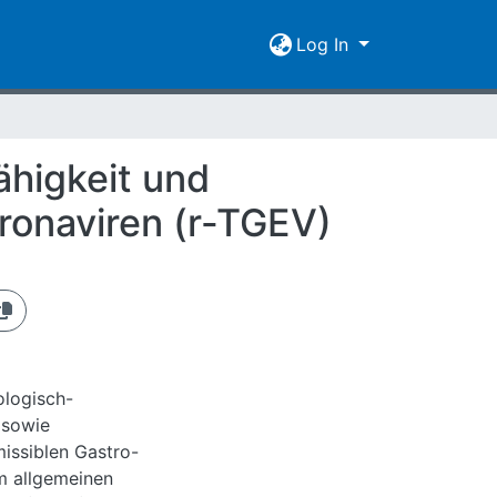
Log In
ähigkeit und
ronaviren (r-TGEV)
ologisch-
 sowie
issiblen Gastro-
m allgemeinen