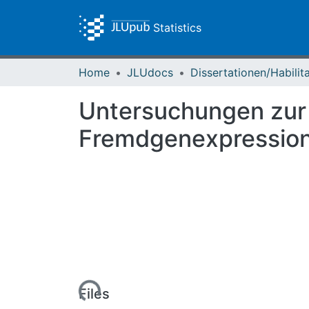
Statistics
Home
JLUdocs
Untersuchungen zur 
Fremdgenexpression 
Loading...
Files