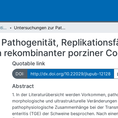
Dissertationen/Habilitationen
Untersuchungen zur Pathogenität, Replikationsfähigkeit und Fremdgenexpression rekombinanter porziner Coronaviren (r-TGEV)
Pathogenität, Replikationsf
rekombinanter porziner Co
Quotable link
DOI:
http://dx.doi.org/10.22029/jlupub-12128
Abstract
1. In der Literaturübersicht werden Vorkommen, path
morphologische und ultrastrukturelle Veränderungen
pathophysiologische Zusammenhänge bei der Transm
enteritis (TGE) der Schweine besprochen. Nach eine