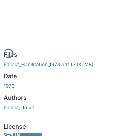
ing...
Files
Pallauf_Habilitation_1973.pdf
(3.05 MB)
Date
1973
Authors
Pallauf, Josef
License