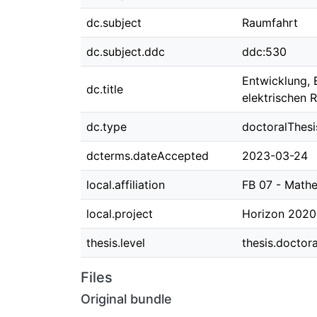
dc.subject
Raumfahrt
dc.subject.ddc
ddc:530
Entwicklung,
dc.title
elektrischen 
dc.type
doctoralThesi
dcterms.dateAccepted
2023-03-24
local.affiliation
FB 07 - Mathe
local.project
Horizon 202
thesis.level
thesis.doctora
Files
Original bundle