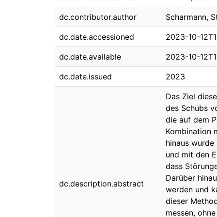
dc.contributor.author
Scharmann, S
dc.date.accessioned
2023-10-12T1
dc.date.available
2023-10-12T1
dc.date.issued
2023
Das Ziel dies
des Schubs vo
die auf dem P
Kombination m
hinaus wurde 
und mit den E
dass Störunge
Darüber hina
dc.description.abstract
werden und ka
dieser Method
messen, ohne 