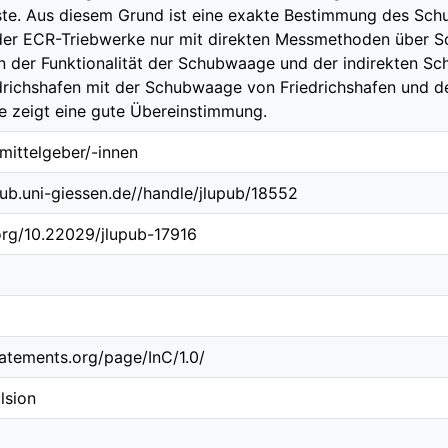
te. Aus diesem Grund ist eine exakte Bestimmung des Sch
der ECR-Triebwerke nur mit direkten Messmethoden über 
n der Funktionalität der Schubwaage und der indirekten 
edrichshafen mit der Schubwaage von Friedrichshafen und 
e zeigt eine gute Übereinstimmung.
tmittelgeber/-innen
b.ub.uni-giessen.de//handle/jlupub/18552
.org/10.22029/jlupub-17916
statements.org/page/InC/1.0/
lsion