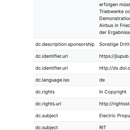
erfolgen müss
Triebwerke o
Demonstratio
Airbus in Fri
der Ergebniss
dc.description.sponsorship
Sonstige Drit
dc.identifier.uri
https://jlupu
dc.identifier.uri
http://dx.doi
dc.language.iso
de
dc.rights
In Copyright
dc.rights.uri
http://rights
dc.subject
Electric Propu
dc.subject
RIT