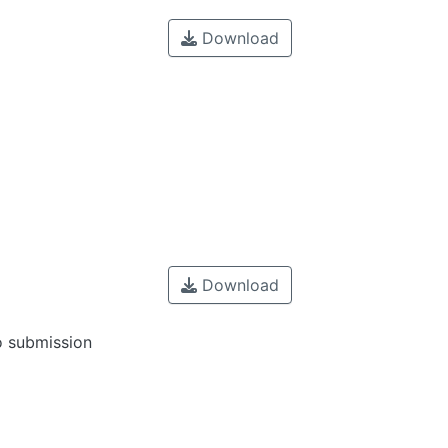
Download
Download
o submission