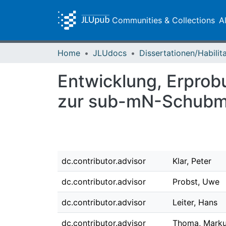
Communities & Collections
A
Home
JLUdocs
Entwicklung, Erprob
zur sub-mN-Schubme
dc.contributor.advisor
Klar, Peter
dc.contributor.advisor
Probst, Uwe
dc.contributor.advisor
Leiter, Hans
dc.contributor.advisor
Thoma, Mark