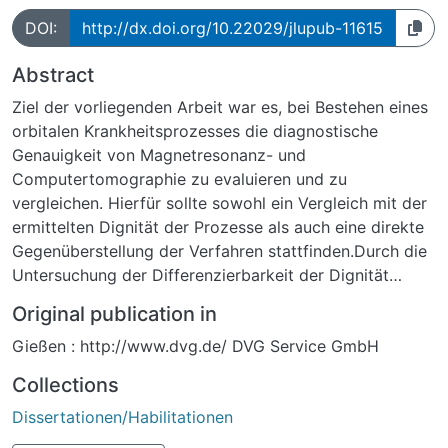
DOI:
http://dx.doi.org/10.22029/jlupub-11615
Abstract
Ziel der vorliegenden Arbeit war es, bei Bestehen eines
orbitalen Krankheitsprozesses die diagnostische
Genauigkeit von Magnetresonanz- und
Computertomographie zu evaluieren und zu
vergleichen. Hierfür sollte sowohl ein Vergleich mit der
ermittelten Dignität der Prozesse als auch eine direkte
Gegenüberstellung der Verfahren stattfinden.Durch die
Untersuchung der Differenzierbarkeit der Dignität
orbitaler Läsionen und die Identifikation von
Original publication in
spezifischen, diagnostischen Malignitätskriterien
Gießen : http://www.dvg.de/ DVG Service GmbH
erfolgte eine Evaluation der Aussagekraft von CT und
MRT in Hinblick auf die resultierende Prognose.Zu
Collections
Beginn wird eine Übersicht über die Anatomie der
Dissertationen/Habilitationen
Orbita, sowie über die Ätiologie und das klinische
Erscheinungsbild orbitaler Erkrankungen dargelegt. In