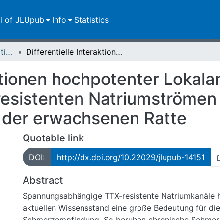
ll of JLUpub
Info
Statistics
Dissertationen/Habilitationen
Differentielle Interaktionen hochpotenter Lokalanästhetika mit TTX-sensitiven und TTX-resistenten Natriumströmen an Spinalganglienzellen der erwachsenen Ratte
aktionen hochpotenter Lokala
resistenten Natriumströmen
n der erwachsenen Ratte
Quotable link
DOI:
http://dx.doi.org/10.22029/jlupub-14151
Abstract
Spannungsabhängige TTX-resistente Natriumkanäle
aktuellen Wissensstand eine große Bedeutung für die
Schmerzempfindung. So beruhen chronische Schmer