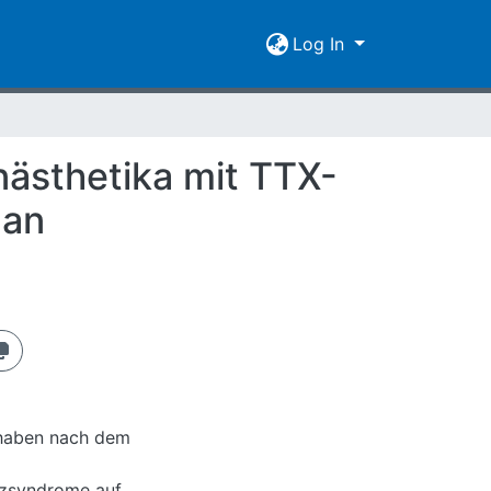
Log In
nästhetika mit TTX-
 an
 haben nach dem
zsyndrome auf