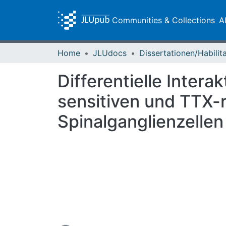
Communities & Collections
A
Home
JLUdocs
Differentielle Inter
sensitiven und TTX-
Spinalganglienzelle