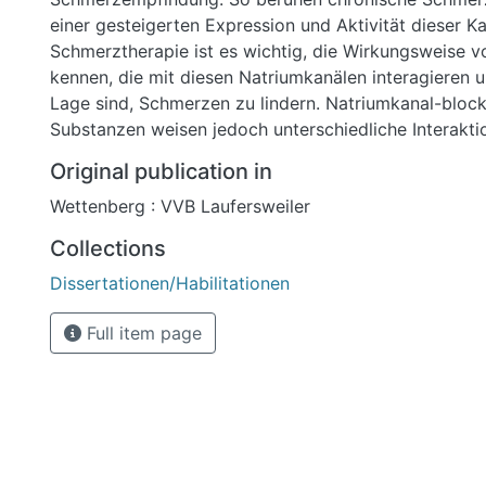
einer gesteigerten Expression und Aktivität dieser Ka
Schmerztherapie ist es wichtig, die Wirkungsweise 
kennen, die mit diesen Natriumkanälen interagieren u
Lage sind, Schmerzen zu lindern. Natriumkanal-bloc
Substanzen weisen jedoch unterschiedliche Interakti
verschiedenen Zustandsformen des Kanals auf und b
Original publication in
komplexe Modulation des Natriumstromes. Ziel der v
Wettenberg : VVB Laufersweiler
war es, mit Hilfe der Patch Clamp Technik an enzyma
Spinalganglienzellen der Ratte das Blockierungsverhal
Collections
Lokalanästhetika an TTX-resistenten Natriumkanälen
Dissertationen/Habilitationen
sensitiver Natriumkanälen zu vergleichen. Unter Appl
Oxybuprocain, Dyclonin und Lidocain werden beide 
Full item page
konzentrationsabhängig und reversibel blockiert. TTX
Natriumströme zeigen bei Einzelreizung einen schwä
Block als TTX-sensitive. Bei schneller repetitiver Rei
TTX-resistenten Natriumkanäle einen sukzessiv zun
dependent´ Block auf, der bei TTX-sensitiven Natriu
geringer ausgeprägt ist. Neben der Abnahme der