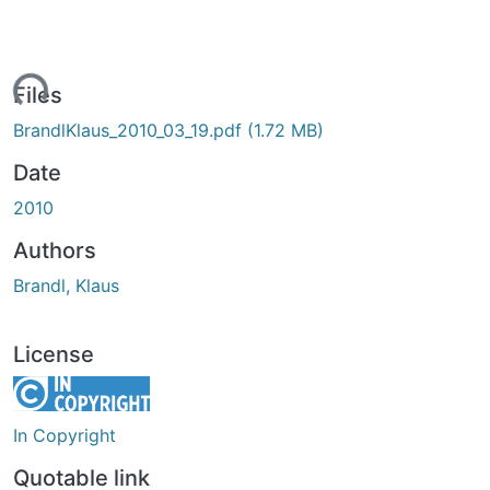
ading...
Files
BrandlKlaus_2010_03_19.pdf
(1.72 MB)
Date
2010
Authors
Brandl, Klaus
License
In Copyright
Quotable link