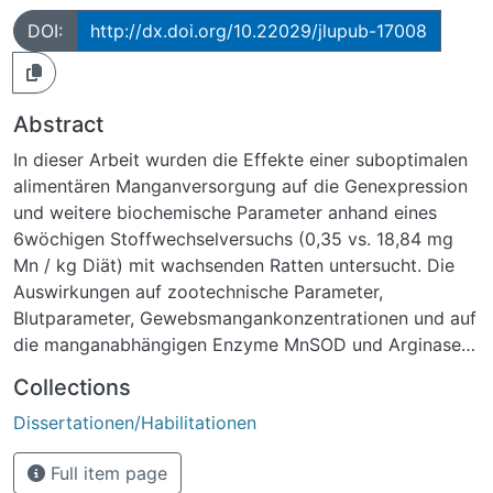
DOI:
http://dx.doi.org/10.22029/jlupub-17008
Abstract
In dieser Arbeit wurden die Effekte einer suboptimalen
alimentären Manganversorgung auf die Genexpression
und weitere biochemische Parameter anhand eines
6wöchigen Stoffwechselversuchs (0,35 vs. 18,84 mg
Mn / kg Diät) mit wachsenden Ratten untersucht. Die
Auswirkungen auf zootechnische Parameter,
Blutparameter, Gewebsmangankonzentrationen und auf
die manganabhängigen Enzyme MnSOD und Arginase
wurden ermittelt. Da die Genexpression z.B. der MnSOD
Collections
auch durch redoxsensitive Transkriptionsfaktoren
Dissertationen/Habilitationen
beeinflusst wird, wurden zudem der totale antioxidative
Status (TAOS), die Thiobarbitursäure reaktiven
Full item page
Substanzen (TBA-RS) und das Metallothionein (MT) in