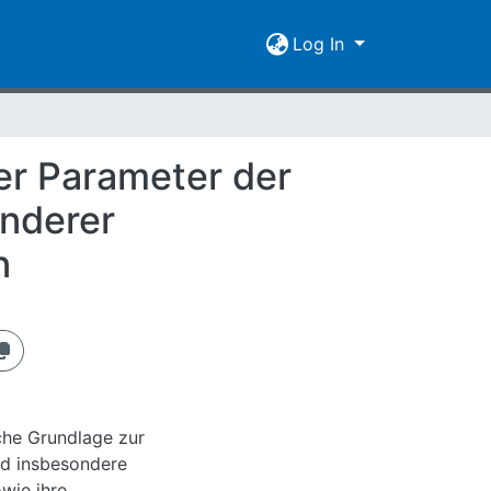
Log In
er Parameter der
onderer
n
sche Grundlage zur
nd insbesondere
wie ihre