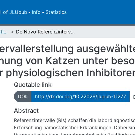
ll of JLUpub
Info
Statistics
Dissertationen/Habilitationen
De Novo Referenzintervallerstellung ausgewählter Parameter der plasmatischen Gerinnung von Katzen unter besonderer Berücksichtigung der physiologischen Inhibitoren
ervallerstellung ausgewählt
nung von Katzen unter bes
 physiologischen Inhibitore
Quotable link
DOI:
http://dx.doi.org/10.22029/jlupub-11277
Abstract
Referenzintervalle (RIs) schaffen die labordiagnosti
Erforschung hämostatischer Erkrankungen. Dabei si
thrombotische bzw. thromboembolische Zustände so