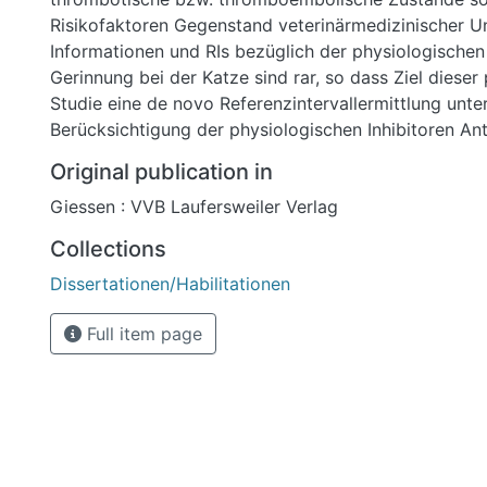
Risikofaktoren Gegenstand veterinärmedizinischer U
Informationen und RIs bezüglich der physiologischen 
Gerinnung bei der Katze sind rar, so dass Ziel dieser
Studie eine de novo Referenzintervallermittlung unt
Berücksichtigung der physiologischen Inhibitoren Ant
C und Protein S war. Gleichzeitig erfolgte eine Meth
Original publication in
hinsichtlich der analytischen Variation (Wiederholbark
Giessen : VVB Laufersweiler Verlag
Stabilität) und des Einflusses des Geschlechts als Tei
Variation.
Collections
Dissertationen/Habilitationen
Full item page