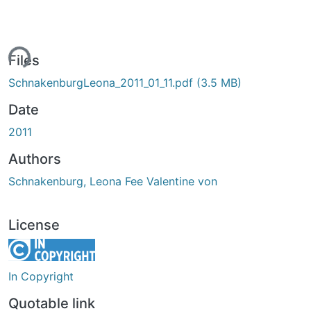
ding...
Files
SchnakenburgLeona_2011_01_11.pdf
(3.5 MB)
Date
2011
Authors
Schnakenburg, Leona Fee Valentine von
License
In Copyright
Quotable link