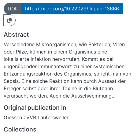
DOI:
http://dx.doi.org/10.22029/jlupub-13666
Abstract
Verschiedene Mikroorganismen, wie Bakterien, Viren
oder Pilze, können in einem Organismus eine
lokalisierte Infektion hervorrufen. Kommt es bei
ungenügender Immunantwort zu einer systemischen
Entzündungsreaktion des Organismus, spricht man von
Sepsis. Eine solche Reaktion kann durch Aussaat der
Erreger selbst oder ihrer Toxine in die Blutbahn
verursacht werden. Auch die Ausschwemmung
bestimmter Bakterientoxine kann eine solche Reaktion
Original publication in
hervorrufen. Trotz intensiver Forschung und
Giessen : VVB Laufersweiler
verbesserter Therapiemöglichkeiten stellt die Mortalität
bei der Sepsis weiterhin ein großes Problem der
Collections
modernen Medizin dar. Im Rahmen des septischen