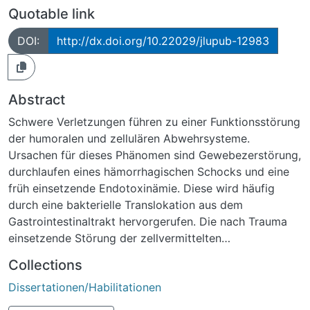
Quotable link
DOI:
http://dx.doi.org/10.22029/jlupub-12983
Abstract
Schwere Verletzungen führen zu einer Funktionsstörung
der humoralen und zellulären Abwehrsysteme.
Ursachen für dieses Phänomen sind Gewebezerstörung,
durchlaufen eines hämorrhagischen Schocks und eine
früh einsetzende Endotoxinämie. Diese wird häufig
durch eine bakterielle Translokation aus dem
Gastrointestinaltrakt hervorgerufen. Die nach Trauma
einsetzende Störung der zellvermittelten
Immunfunktionen korrespondiert mit einer
Collections
ungeordneten Zytokinsynthese. Während manche
Dissertationen/Habilitationen
Bereiche des Immunsystems überreagieren, sind andere
supprimiert. Hierbei spielen pro- und