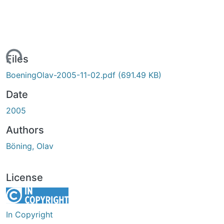
ading...
Files
BoeningOlav-2005-11-02.pdf
(691.49 KB)
Date
2005
Authors
Böning, Olav
License
In Copyright