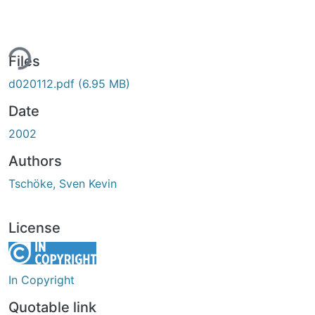
ing...
Files
d020112.pdf
(6.95 MB)
Date
2002
Authors
Tschöke, Sven Kevin
License
In Copyright
Quotable link