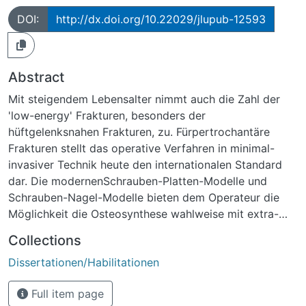
DOI:
http://dx.doi.org/10.22029/jlupub-12593
Abstract
Mit steigendem Lebensalter nimmt auch die Zahl der
'low-energy' Frakturen, besonders der
hüftgelenksnahen Frakturen, zu. Fürpertrochantäre
Frakturen stellt das operative Verfahren in minimal-
invasiver Technik heute den internationalen Standard
dar. Die modernenSchrauben-Platten-Modelle und
Schrauben-Nagel-Modelle bieten dem Operateur die
Möglichkeit die Osteosynthese wahlweise mit extra-
oder intramedullären Kraftträgern durchzuführen.
Collections
Besonders in osteoporotischen Knochen wird die
Dissertationen/Habilitationen
Morbidität maßgeblich durchauswandernde Schrauben
verursacht, dem sogenannten Cut-Out. Die Varisierung
Full item page
des proximalen Frakturfragments und im