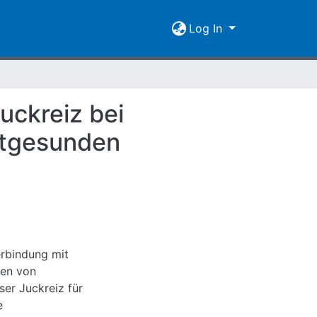
Log In
uckreiz bei
utgesunden
erbindung mit
men von
er Juckreiz für
e