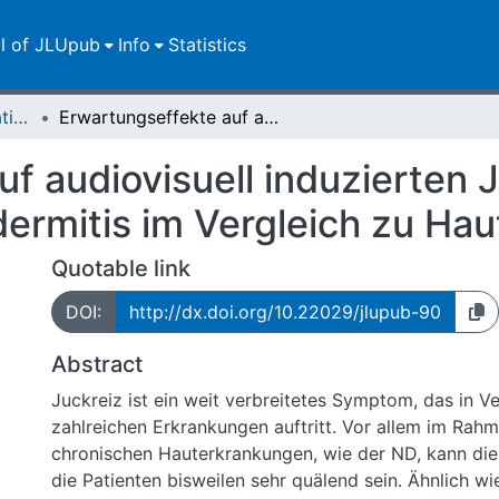
ll of JLUpub
Info
Statistics
Dissertationen/Habilitationen
Erwartungseffekte auf audiovisuell induzierten Juckreiz bei Patienten mit Neurodermitis im Vergleich zu Hautgesunden
f audiovisuell induzierten J
dermitis im Vergleich zu Ha
Quotable link
DOI:
http://dx.doi.org/10.22029/jlupub-90
Abstract
Juckreiz ist ein weit verbreitetes Symptom, das in V
zahlreichen Erkrankungen auftritt. Vor allem im Rah
chronischen Hauterkrankungen, wie der ND, kann dies
die Patienten bisweilen sehr quälend sein. Ähnlich wi