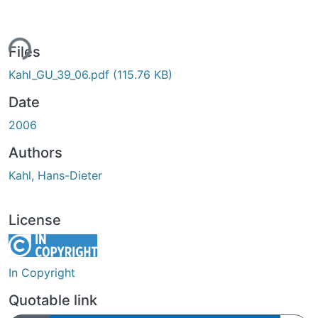
ing...
Files
Kahl_GU_39_06.pdf
(115.76 KB)
Date
2006
Authors
Kahl, Hans-Dieter
License
In Copyright
Quotable link