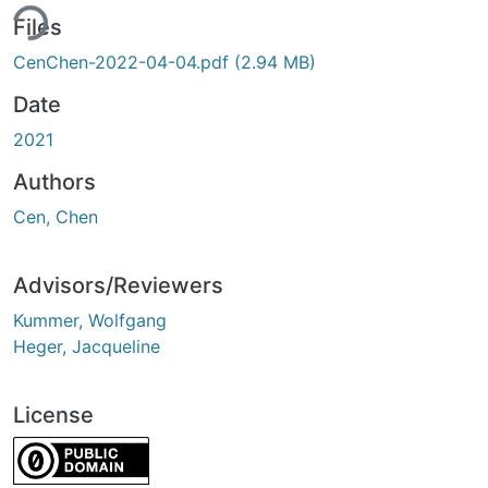
ing...
Files
CenChen-2022-04-04.pdf
(2.94 MB)
Date
2021
Authors
Cen, Chen
Advisors/Reviewers
Kummer, Wolfgang
Heger, Jacqueline
License