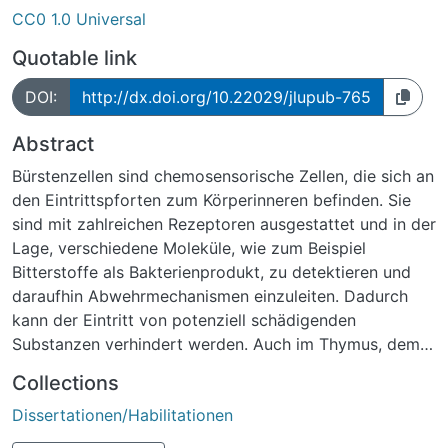
CC0 1.0 Universal
Quotable link
DOI:
http://dx.doi.org/10.22029/jlupub-765
Abstract
Bürstenzellen sind chemosensorische Zellen, die sich an
den Eintrittspforten zum Körperinneren befinden. Sie
sind mit zahlreichen Rezeptoren ausgestattet und in der
Lage, verschiedene Moleküle, wie zum Beispiel
Bitterstoffe als Bakterienprodukt, zu detektieren und
daraufhin Abwehrmechanismen einzuleiten. Dadurch
kann der Eintritt von potenziell schädigenden
Substanzen verhindert werden. Auch im Thymus, dem
primären lymphatischen Organ, wurden diese
Collections
Sinneszellen entdeckt, die neben dem
Dissertationen/Habilitationen
bürstenzellspezifischen Protein Villin auch die
Komponenten der kanonischen