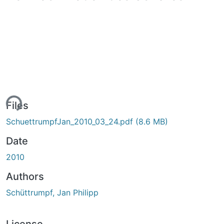
ing...
Files
SchuettrumpfJan_2010_03_24.pdf
(8.6 MB)
Date
2010
Authors
Schüttrumpf, Jan Philipp
License