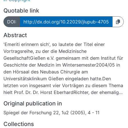
Quotable link
DOI:
http://dx.doi.org/10.22029/jlupub-4705
Abstract
'Emeriti erinnern sich', so lautete der Titel einer
Vortragsreihe, zu der die Medizinische
GesellschaftGießen e.V. gemeinsam mit dem Institut für
Geschichte der Medizin im Wintersemester2004/05 in
den Hörsaal des Neubaus Chirurgie am
Universitätsklinikum Gießen eingeladen hatte.Den
letzten von insgesamt vier Vorträgen zu diesem Thema
hielt Prof. Dr. Dr. Horst EberhardRichter, der ehemalige
Direktor und Gründer des Zentrums für
Original publication in
Psychosomatische Medizinder Justus-Liebig-
Spiegel der Forschung 22, 1u2 (2005), 4 - 11
Universität. Wir dokumentieren diesen Vortrag über '30
Jahre Psychosomatikan der Gießener Medizinischen
Collections
Fakultät' hier im Wortlaut.