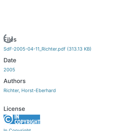
Loading...
Files
SdF-2005-04-11_Richter.pdf
(313.13 KB)
Date
2005
Authors
Richter, Horst-Eberhard
License
In Copyright