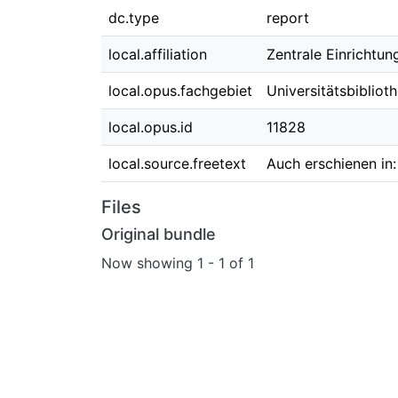
dc.type
report
local.affiliation
Zentrale Einrichtun
local.opus.fachgebiet
Universitätsbibliot
local.opus.id
11828
local.source.freetext
Auch erschienen in:
Files
Original bundle
Now showing
1 - 1 of 1