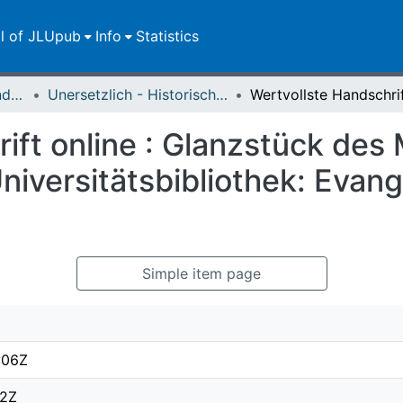
ll of JLUpub
Info
Statistics
Dokumente zur JLU und ihren Sammlungen
Unersetzlich - Historische Sammlungen der Universitätsbibliothek
ift online : Glanzstück des 
iversitätsbibliothek: Evangel
Simple item page
:06Z
12Z