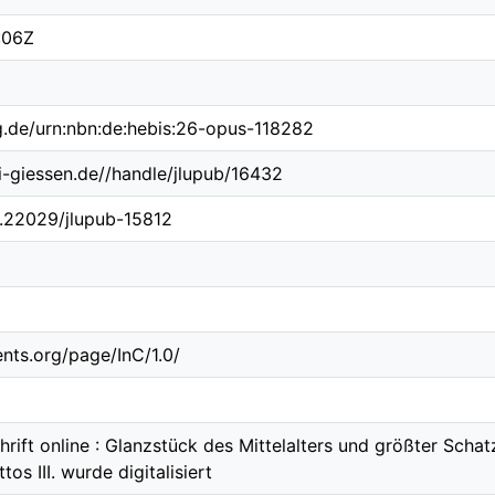
:06Z
ng.de/urn:nbn:de:hebis:26-opus-118282
ni-giessen.de//handle/jlupub/16432
10.22029/jlupub-15812
ents.org/page/InC/1.0/
rift online : Glanzstück des Mittelalters und größter Schatz
tos III. wurde digitalisiert