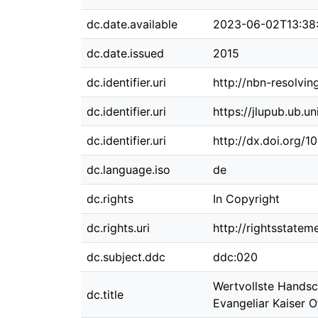
dc.date.available
2023-06-02T13:38
dc.date.issued
2015
dc.identifier.uri
http://nbn-resolvi
dc.identifier.uri
https://jlupub.ub.u
dc.identifier.uri
http://dx.doi.org/
dc.language.iso
de
dc.rights
In Copyright
dc.rights.uri
http://rightsstatem
dc.subject.ddc
ddc:020
Wertvollste Handsch
dc.title
Evangeliar Kaiser Ot