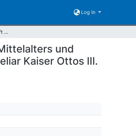
Log In
Wertvollste Handschrift online : Glanzstück des Mittelalters und größter Schatz der Universitätsbibliothek: Evangeliar Kaiser Ottos III. wurde digitalisiert
Mittelalters und
iar Kaiser Ottos III.