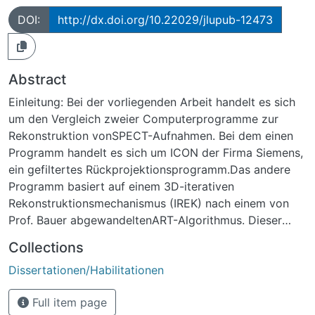
DOI:
http://dx.doi.org/10.22029/jlupub-12473
Abstract
Einleitung: Bei der vorliegenden Arbeit handelt es sich
um den Vergleich zweier Computerprogramme zur
Rekonstruktion vonSPECT-Aufnahmen. Bei dem einen
Programm handelt es sich um ICON der Firma Siemens,
ein gefiltertes Rückprojektionsprogramm.Das andere
Programm basiert auf einem 3D-iterativen
Rekonstruktionsmechanismus (IREK) nach einem von
Prof. Bauer abgewandeltenART-Algorithmus. Dieser
berücksichtigt die Abbildungseigenschaften eines
Collections
Kollimators, in dem man nicht von einer Geraden
Dissertationen/Habilitationen
sondern voneinem Abbildungskegel als Herkunftsort
der [gamma]-Quanten ausgehen muß. Dies bedeutet
Full item page
weiter, daß man nicht mehr von