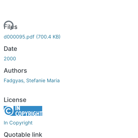
ing...
Files
d000095.pdf
(700.4 KB)
Date
2000
Authors
Fadgyas, Stefanie Maria
License
In Copyright
Quotable link