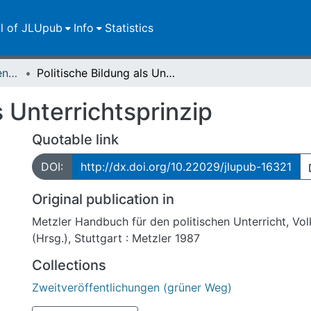
ll of JLUpub
Info
Statistics
Zweitveröffentlichungen (grüner Weg)
Politische Bildung als Unterrichtsprinzip
s Unterrichtsprinzip
Quotable link
DOI:
http://dx.doi.org/10.22029/jlupub-16321
Original publication in
Metzler Handbuch für den politischen Unterricht, Volk
(Hrsg.), Stuttgart : Metzler 1987
Collections
Zweitveröffentlichungen (grüner Weg)